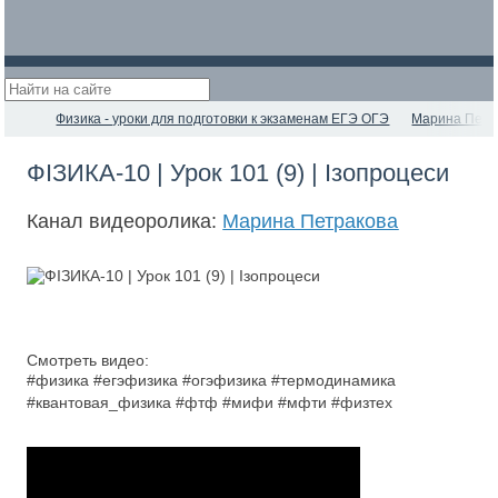
Физика - уроки для подготовки к экзаменам ЕГЭ ОГЭ
Марина Петр
ФІЗИКА-10 | Урок 101 (9) | Ізопроцеси
Канал видеоролика:
Марина Петракова
Смотреть видео:
#физика #егэфизика #огэфизика #термодинамика
#квантовая_физика #фтф #мифи #мфти #физтех