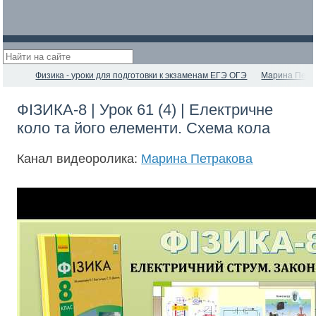
Физика - уроки для подготовки к экзаменам ЕГЭ ОГЭ
Марина Петр
ФІЗИКА-8 | Урок 61 (4) | Електричне
коло та його елементи. Схема кола
Канал видеоролика:
Марина Петракова