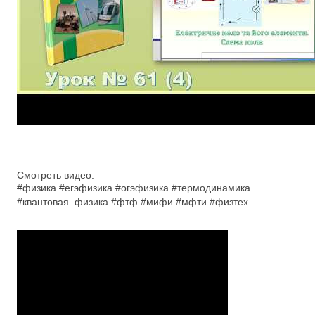
Смотреть видео:
#физика #егэфизика #огэфизика #термодинамика
#квантовая_физика #фтф #мифи #мфти #физтех