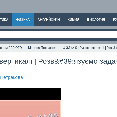
ТИКА
ФИЗИКА
АНГЛИЙСКИЙ
ХИМИЯ
БИОЛОГИЯ
РУ
аменам ЕГЭ ОГЭ
Марина Петракова
ФІЗИКА-9 | Рух по вертикалі | Розв&
вертикалі | Розв&#39;язуємо задач
Петракова