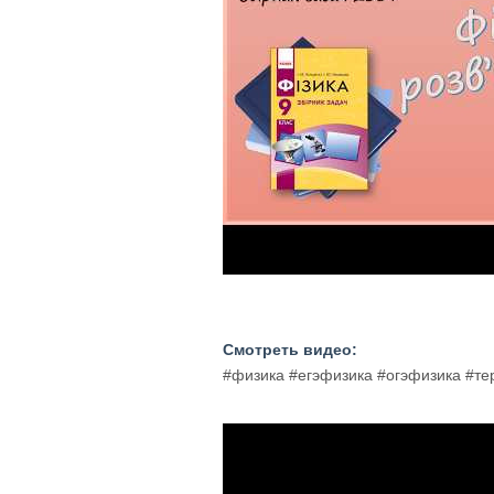
Смотреть видео:
#физика #егэфизика #огэфизика #т