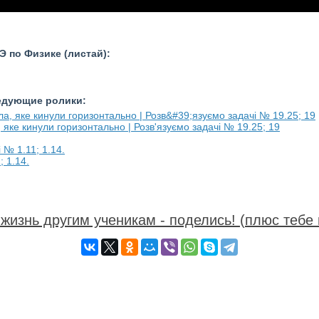
 по Физике (листай):
ледующие ролики:
а, яке кинули горизонтально | Розв'язуємо задачі № 19.25; 19
; 1.14.
жизнь другим ученикам - поделись! (плюс тебе 