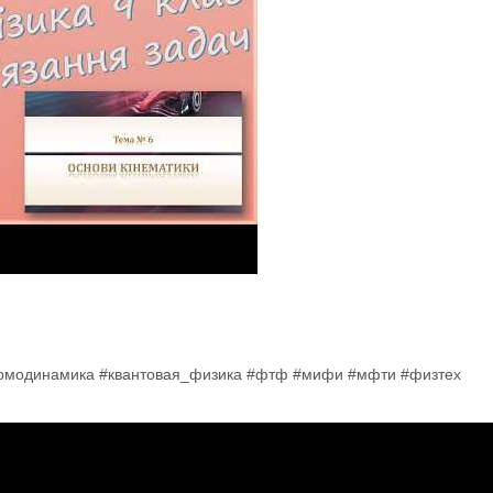
ермодинамика #квантовая_физика #фтф #мифи #мфти #физтех