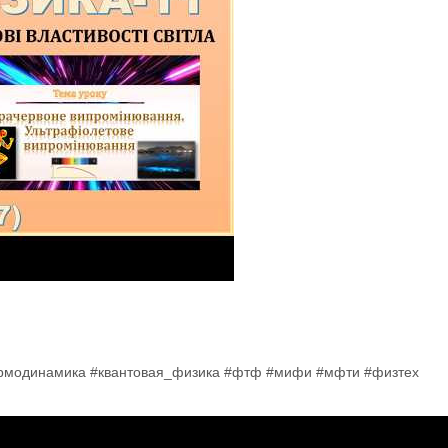
ермодинамика #квантовая_физика #фтф #мифи #мфти #физтех