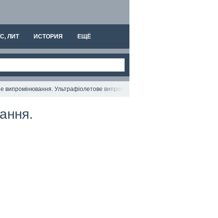
С, ЛИТ
ИСТОРИЯ
ЕЩЁ
воне випромінювання. Ультрафіолетове випромінювання.
ання.