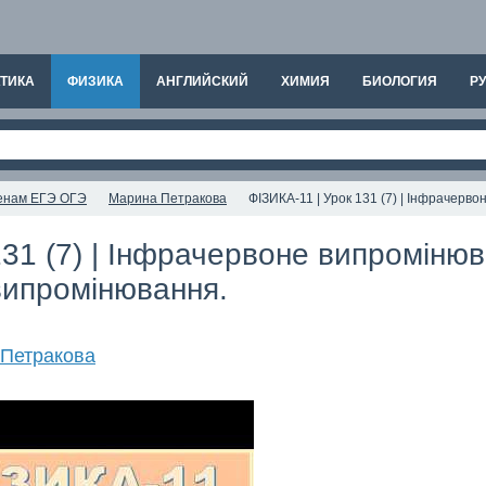
ТИКА
ФИЗИКА
АНГЛИЙСКИЙ
ХИМИЯ
БИОЛОГИЯ
РУ
аменам ЕГЭ ОГЭ
Марина Петракова
ФІЗИКА-11 | Урок 131 (7) | Інфрачер
131 (7) | Інфрачервоне випромінюв
випромінювання.
Петракова