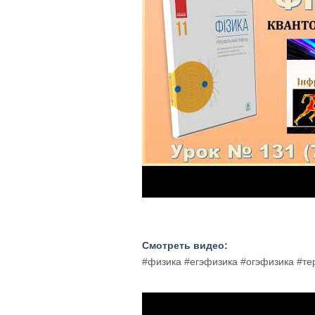
Смотреть видео:
#физика #егэфизика #огэфизика #т