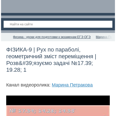
Физика - уроки для подготовки к экзаменам ЕГЭ ОГЭ
Марина Петр
ФІЗИКА-9 | Рух по параболі,
геометричний зміст переміщення |
Розв&#39;язуємо задачі №17.39;
19.28; 1
Канал видеоролика:
Марина Петракова