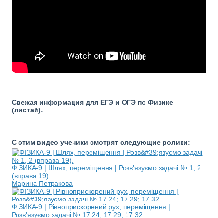
Свежая информация для ЕГЭ и ОГЭ по Физике
(листай):
С этим видео ученики смотрят следующие ролики:
ФІЗИКА-9 | Шлях, переміщення | Розв'язуємо задачі № 1, 2
(вправа 19).
Марина Петракова
ФІЗИКА-9 | Рівноприскорений рух, переміщення |
Розв'язуємо задачі № 17.24; 17.29; 17.32.