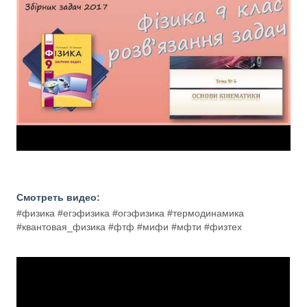
Смотреть видео:
#физика #егэфизика #огэфизика #термодинамика
#квантовая_физика #фтф #мифи #мфти #физтех