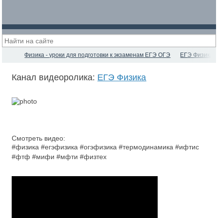
Физика - уроки для подготовки к экзаменам ЕГЭ ОГЭ
ЕГЭ Физика
Канал видеоролика:
ЕГЭ Физика
Смотреть видео:
#физика #егэфизика #огэфизика #термодинамика #ифтис
#фтф #мифи #мфти #физтех