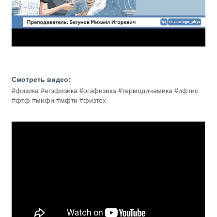
Смотреть видео:
#физика #егэфизика #огэфизика #термодинамика #ифтис
#фтф #мифи #мфти #физтех