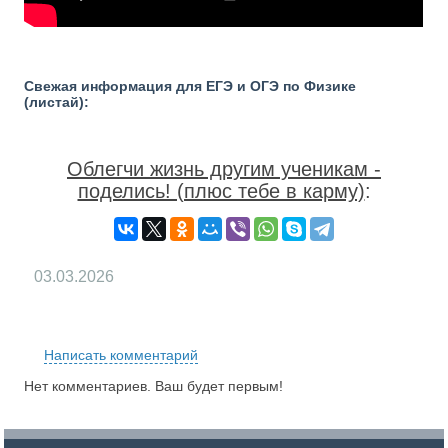
Свежая информация для ЕГЭ и ОГЭ по Физике
(листай):
Облегчи жизнь другим ученикам -
поделись! (плюс тебе в карму)
:
03.03.2026
RS
Написать комментарий
Нет комментариев. Ваш будет первым!