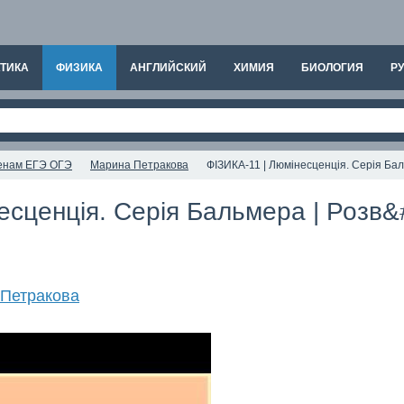
ТИКА
ФИЗИКА
АНГЛИЙСКИЙ
ХИМИЯ
БИОЛОГИЯ
РУ
аменам ЕГЭ ОГЭ
Марина Петракова
ФІЗИКА-11 | Люмінесценція. Серія Бал
есценція. Серія Бальмера | Розв&
Петракова