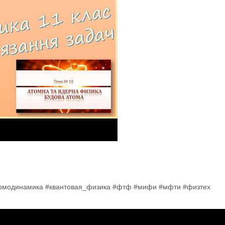
ермодинамика #квантовая_физика #фтф #мифи #мфти #физтех