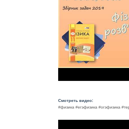
Смотреть видео:
#физика #егэфизика #огэфизика #т