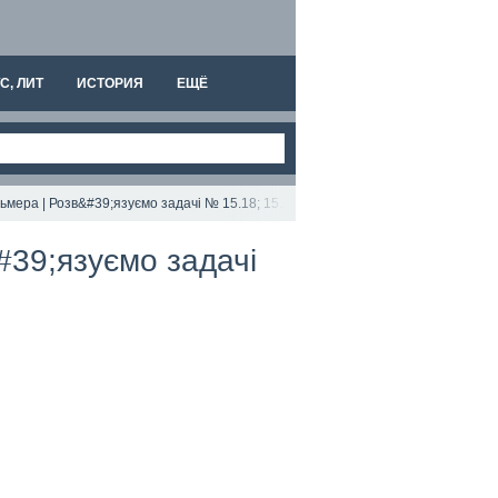
С, ЛИТ
ИСТОРИЯ
ЕЩЁ
ьмера | Розв&#39;язуємо задачі № 15.18; 15.25.
#39;язуємо задачі