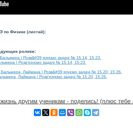
 по Физике (листай):
ледующие ролики:
льмера | Розв'язуємо задачі № 15.14; 15.23.
 Бальмера, Лаймана | Розв'язуємо задачі № 15.20; 15.26.
жизнь другим ученикам - поделись! (плюс тебе 