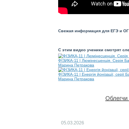
Свежая информация для ЕГЭ и ОГЭ
С этим видео ученики смотрят с
ФІЗИКА-11 | Люмінесценція. Серія Ба
Марина Петракова
ФІЗИКА-11 | Енергія йонізації, серії
Марина Петракова
Облегчи 
05.03.2026