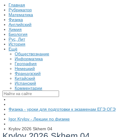
Главная
Рубрикатор
Математика
Физика
Английский
Химия
Биология
Рус, Лит
История
Ещё
Обществознание
Информатика
География
Немецкий
Французский
Китайский
Испанский
Комментарии
Физика - уроки для подготовки к экзаменам ЕГЭ ОГЭ
Igor Krylov - Лекции по физике
Krylov 2026 Skhem 04
Krylov 2026 Skhem 04