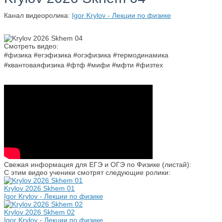
Канал видеоролика:
Igor Krylov - Лекции по физике
Смотреть видео:
#физика #егэфизика #огэфизика #термодинамика
#квантоваяфизика #фтф #мифи #мфти #физтех
Свежая информация для ЕГЭ и ОГЭ по Физике (листай):
С этим видео ученики смотрят следующие ролики:
Krylov 2026 Skhem 01
Igor Krylov - Лекции по физике
Krylov 2026 Skhem 02
Igor Krylov - Лекции по физике