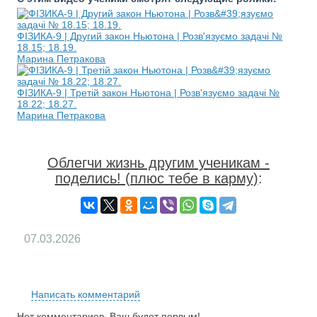
ФІЗИКА-9 | Другий закон Ньютона | Розв'язуємо задачі №
18.15; 18.19.
Марина Петракова
ФІЗИКА-9 | Третій закон Ньютона | Розв'язуємо задачі №
18.22; 18.27.
Марина Петракова
Облегчи жизнь другим ученикам -
поделись! (плюс тебе в карму)
:
07.03.2026
RS
Написать комментарий
Нет комментариев. Ваш будет первым!