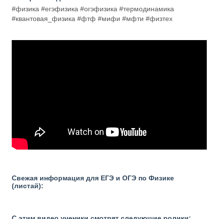
#физика #егэфизика #огэфизика #термодинамика
#квантовая_физика #фтф #мифи #мфти #физтех
Свежая информация для ЕГЭ и ОГЭ по Физике
(листай):
С этим видео ученики смотрят следующие ролики: