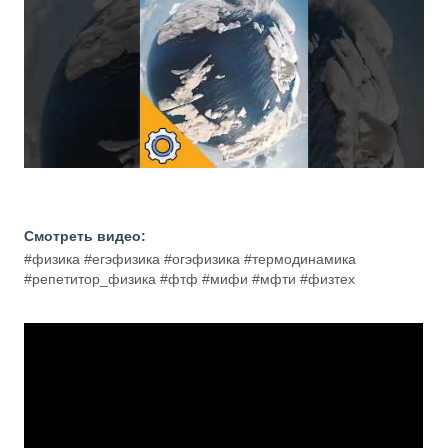
Смотреть видео:
#физика #егэфизика #огэфизика #термодинамика
#репетитор_физика #фтф #мифи #мфти #физтех