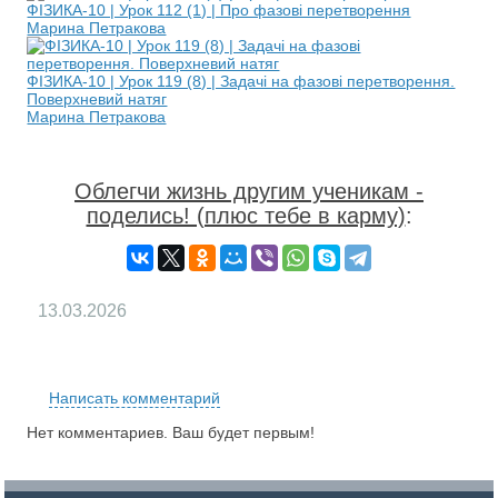
ФІЗИКА-10 | Урок 112 (1) | Про фазові перетворення
Марина Петракова
ФІЗИКА-10 | Урок 119 (8) | Задачі на фазові перетворення.
Поверхневий натяг
Марина Петракова
Облегчи жизнь другим ученикам -
поделись! (плюс тебе в карму)
:
13.03.2026
RS
Написать комментарий
Нет комментариев. Ваш будет первым!