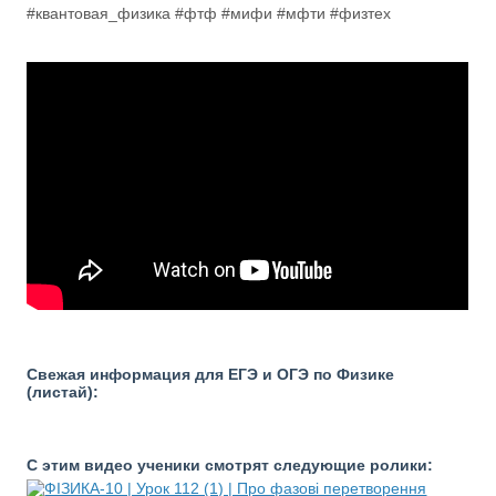
#квантовая_физика #фтф #мифи #мфти #физтех
Свежая информация для ЕГЭ и ОГЭ по Физике
(листай):
С этим видео ученики смотрят следующие ролики: