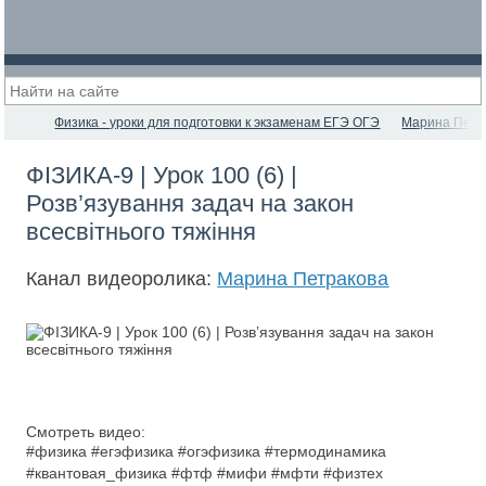
Физика - уроки для подготовки к экзаменам ЕГЭ ОГЭ
Марина Петр
ФІЗИКА-9 | Урок 100 (6) |
Розв’язування задач на закон
всесвітнього тяжіння
Канал видеоролика:
Марина Петракова
Смотреть видео:
#физика #егэфизика #огэфизика #термодинамика
#квантовая_физика #фтф #мифи #мфти #физтех