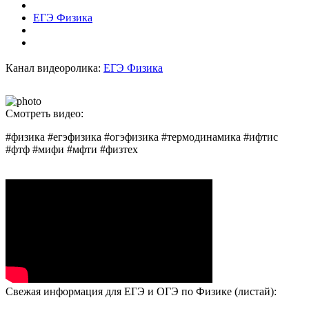
ЕГЭ Физика
Канал видеоролика:
ЕГЭ Физика
Смотреть видео:
#физика #егэфизика #огэфизика #термодинамика #ифтис
#фтф #мифи #мфти #физтех
Свежая информация для ЕГЭ и ОГЭ по Физике (листай):