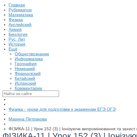
Главная
Рубрикатор
Математика
Физика
Английский
Химия
Биология
Рус, Лит
История
Ещё
Обществознание
Информатика
География
Немецкий
Французский
Китайский
Испанский
Комментарии
Физика - уроки для подготовки к экзаменам ЕГЭ ОГЭ
Марина Петракова
ФІЗИКА-11 | Урок 152 (3) | Іонізуюче випромінювання та захист 
ФІЗИКА-11 | Урок 152 (3) | Іонізу