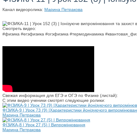
Канал видеоролика:
Марина Петракова
Смотреть видео:
#физика #егэфизика #огэфизика #термодинамика #квантовая_ф
Свежая информация для ЕГЭ и ОГЭ по Физике (листай):
С этим видео ученики смотрят следующие ролики:
ФІЗИКА-9 | Урок 73 (9) |Характеристики йонізуючого випромінюванн
Марина Петракова
ФІЗИКА-8 | Урок 27 (5) | Випромінювання
Марина Петракова