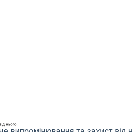
від нього
юче випромінювання та захист від 