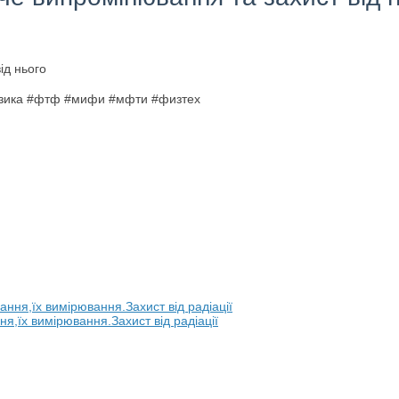
изика #фтф #мифи #мфти #физтех
я,їх вимірювання.Захист від радіації