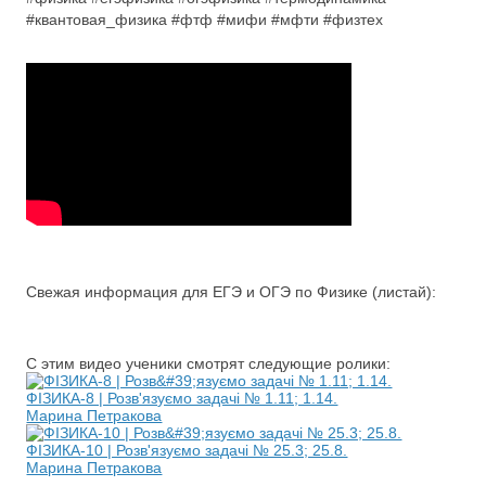
#квантовая_физика #фтф #мифи #мфти #физтех
Свежая информация для ЕГЭ и ОГЭ по Физике (листай):
С этим видео ученики смотрят следующие ролики:
ФІЗИКА-8 | Розв'язуємо задачі № 1.11; 1.14.
Марина Петракова
ФІЗИКА-10 | Розв'язуємо задачі № 25.3; 25.8.
Марина Петракова