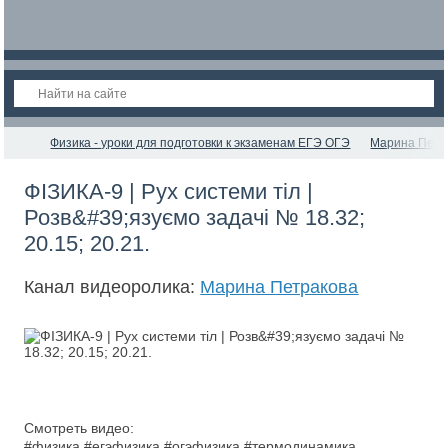
Физика - уроки для подготовки к экзаменам ЕГЭ ОГЭ
Марина Петр
ФІЗИКА-9 | Рух системи тіл |
Розв&#39;язуємо задачі № 18.32;
20.15; 20.21.
Канал видеоролика:
Марина Петракова
Смотреть видео:
#физика #егэфизика #огэфизика #термодинамика