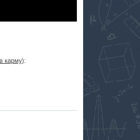
в карму)
:
RSS