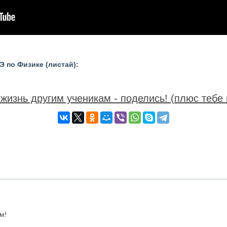
 по Физике (листай):
жизнь другим ученикам - поделись! (плюс тебе 
м!