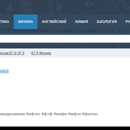
ТИКА
ФИЗИКА
АНГЛИЙСКИЙ
ХИМИЯ
БИОЛОГИЯ
РУ
аменам ЕГЭ ОГЭ
ЕГЭ Физика
ика
ермодинамика #ифтис #фтф #мифи #мфти #физтех