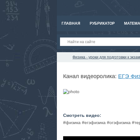
ГЛАВНАЯ
РУБРИКАТОР
МАТЕМА
Физика - уроки для подготовки к экз
Канал видеоролика:
ЕГЭ Физ
Смотреть видео:
#физика #егэфизика #огэфизика #т