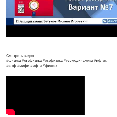
Смотреть видео:
#физика #егэфизика #огэфизика #термодинамика #ифтис
#фтф #мифи #мфти #физтех