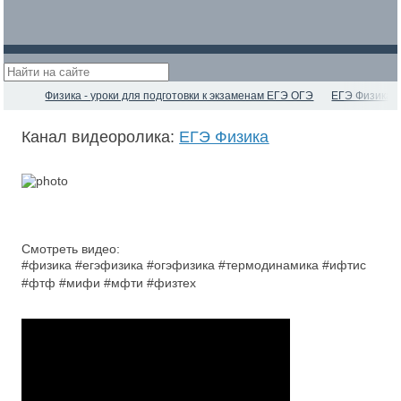
Физика - уроки для подготовки к экзаменам ЕГЭ ОГЭ
ЕГЭ Физика
Канал видеоролика:
ЕГЭ Физика
Смотреть видео:
#физика #егэфизика #огэфизика #термодинамика #ифтис
#фтф #мифи #мфти #физтех