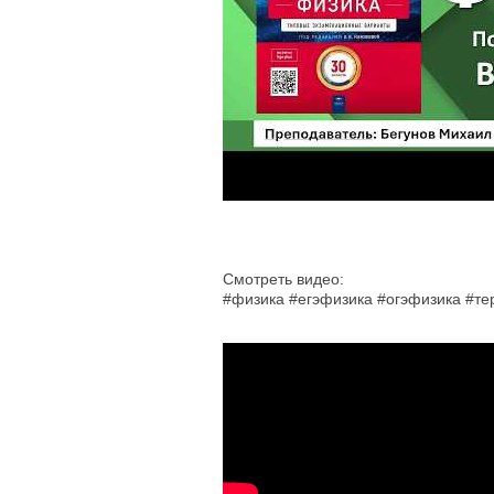
Смотреть видео:
#физика #егэфизика #огэфизика #т