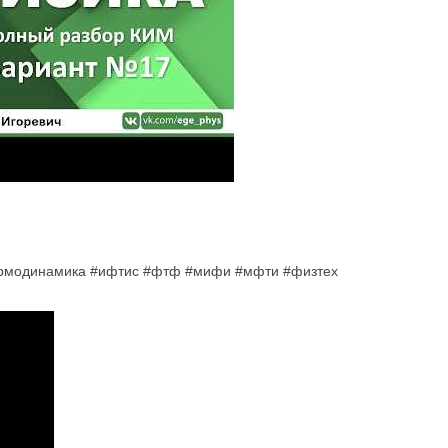
ермодинамика #ифтис #фтф #мифи #мфти #физтех