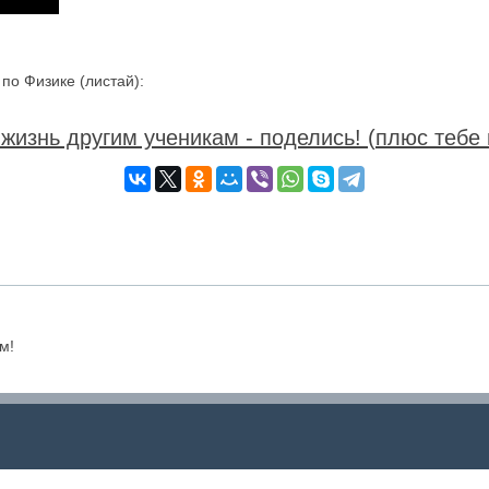
о Физике (листай):
жизнь другим ученикам - поделись! (плюс тебе 
м!