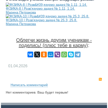
ФІЗИКА-8 | Розв'язуємо задачі № 1.11; 1.14.
Марина Петракова
ФІЗИКА-10 | Розв'язуємо задачі № 25.3; 25.8.
Марина Петракова
Облегчи жизнь другим ученикам -
поделись! (плюс тебе в карму)
:
01.04.2026
RS
Написать комментарий
Нет комментариев. Ваш будет первым!