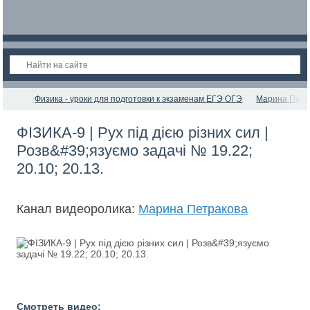
Физика - уроки для подготовки к экзаменам ЕГЭ ОГЭ
Марина Петр
ФІЗИКА-9 | Рух під дією різних сил |
Розв&#39;язуємо задачі № 19.22;
20.10; 20.13.
Канал видеоролика:
Марина Петракова
Смотреть видео: