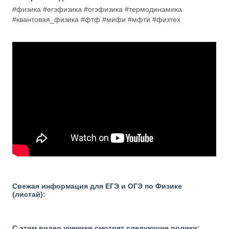
#физика #егэфизика #огэфизика #термодинамика
#квантовая_физика #фтф #мифи #мфти #физтех
Свежая информация для ЕГЭ и ОГЭ по Физике
(листай):
С этим видео ученики смотрят следующие ролики: