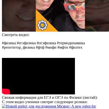
Смотреть видео:
#физика #егэфизика #огэфизика #термодинамика
#репетитор_физика #фтф #мифи #мфти #физтех
Свежая информация для ЕГЭ и ОГЭ по Физике (листай):
С этим видео ученики смотрят следующие ролики: