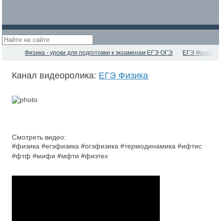
Физика - уроки для подготовки к экзаменам ЕГЭ ОГЭ
ЕГЭ Физика
Канал видеоролика:
ЕГЭ Физика
Смотреть видео:
#физика #егэфизика #огэфизика #термодинамика #ифтис
#фтф #мифи #мфти #физтех