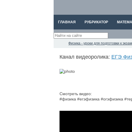
ГЛАВНАЯ
РУБРИКАТОР
МАТЕМА
Физика - уроки для подготовки к экз
Канал видеоролика:
ЕГЭ Физ
Смотреть видео:
#физика #егэфизика #огэфизика #т