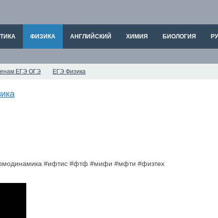
ТИКА
ФИЗИКА
АНГЛИЙСКИЙ
ХИМИЯ
БИОЛОГИЯ
РУ
аменам ЕГЭ ОГЭ
ЕГЭ Физика
ика
ермодинамика #ифтис #фтф #мифи #мфти #физтех