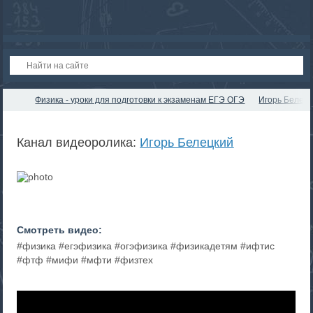
Физика - уроки для подготовки к экзаменам ЕГЭ ОГЭ
Игорь Белец
Канал видеоролика:
Игорь Белецкий
Смотреть видео:
#физика #егэфизика #огэфизика #физикадетям #ифтис
#фтф #мифи #мфти #физтех