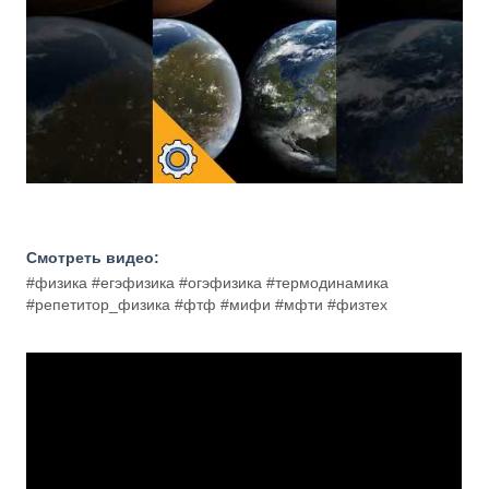
Смотреть видео:
#физика #егэфизика #огэфизика #термодинамика
#репетитор_физика #фтф #мифи #мфти #физтех