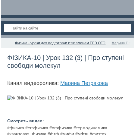
Физика - уроки для подготовки к экзаменам ЕГЭ ОГЭ
Марина Петр
ФІЗИКА-10 | Урок 132 (3) | Про ступені
свободи молекул
Канал видеоролика:
Марина Петракова
Смотреть видео:
#физика #егэфизика #огэфизика #термодинамика
#квантовая_физика #фтф #мифи #мфти #физтех