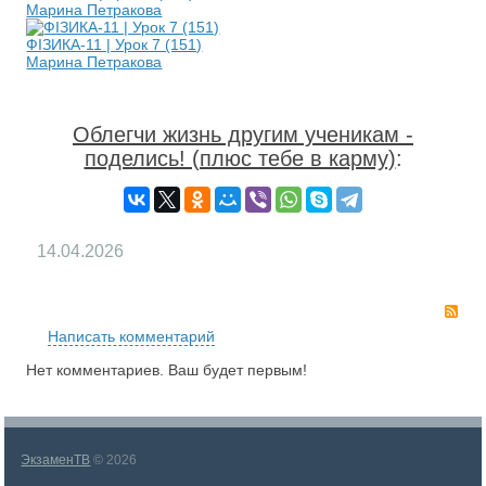
Марина Петракова
ФІЗИКА-11 | Урок 7 (151)
Марина Петракова
Облегчи жизнь другим ученикам -
поделись! (плюс тебе в карму)
:
14.04.2026
RS
Написать комментарий
Нет комментариев. Ваш будет первым!
ЭкзаменТВ
© 2026