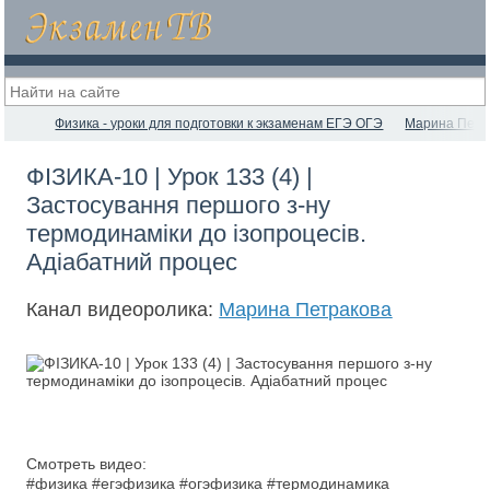
Физика - уроки для подготовки к экзаменам ЕГЭ ОГЭ
Марина Петр
ФІЗИКА-10 | Урок 133 (4) |
Застосування першого з-ну
термодинаміки до ізопроцесів.
Адіабатний процес
Канал видеоролика:
Марина Петракова
Смотреть видео:
#физика #егэфизика #огэфизика #термодинамика