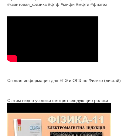
#квантовая_физика #фтф #мифи #мфти #физтех
Свежая информация для ЕГЭ и ОГЭ по Физике (листай):
С этим видео ученики смотрят следующие ролики: