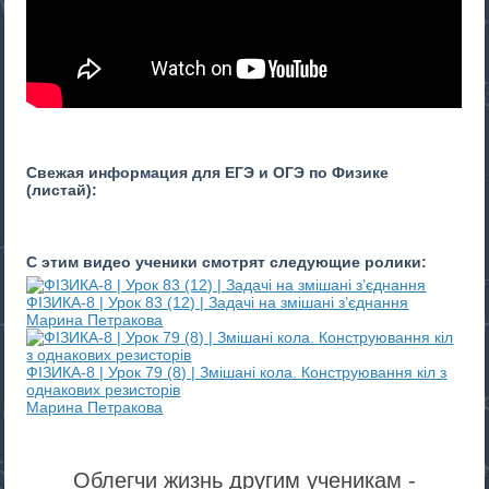
Свежая информация для ЕГЭ и ОГЭ по Физике
(листай):
С этим видео ученики смотрят следующие ролики:
ФІЗИКА-8 | Урок 83 (12) | Задачі на змішані з’єднання
Марина Петракова
ФІЗИКА-8 | Урок 79 (8) | Змішані кола. Конструювання кіл з
однакових резисторів
Марина Петракова
Облегчи жизнь другим ученикам -