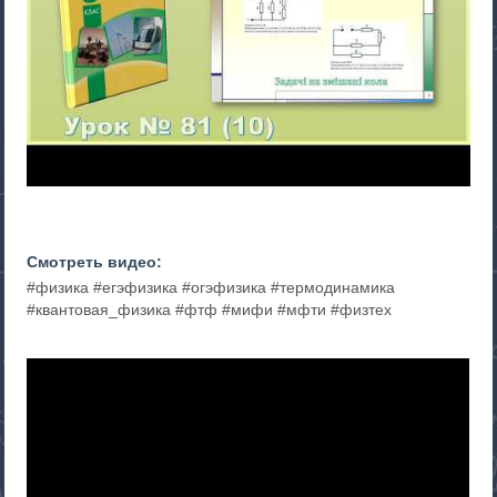
Смотреть видео:
#физика #егэфизика #огэфизика #термодинамика
#квантовая_физика #фтф #мифи #мфти #физтех