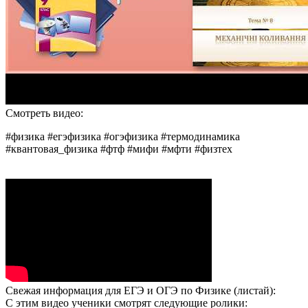
Смотреть видео:
#физика #егэфизика #огэфизика #термодинамика
#квантовая_физика #фтф #мифи #мфти #физтех
Свежая информация для ЕГЭ и ОГЭ по Физике (листай):
С этим видео ученики смотрят следующие ролики: