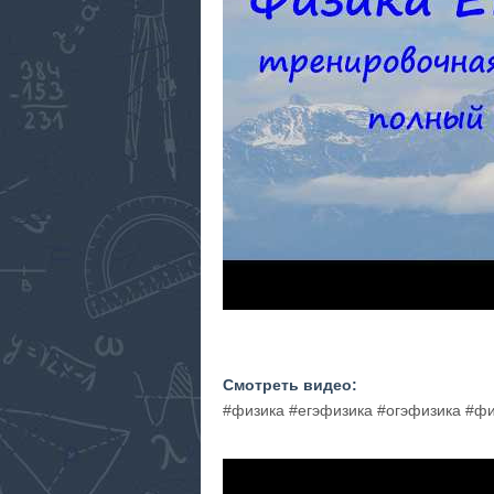
Смотреть видео:
#физика #егэфизика #огэфизика #ф