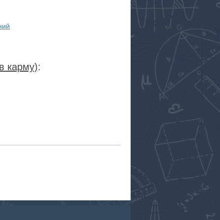
ний
в карму)
:
RSS