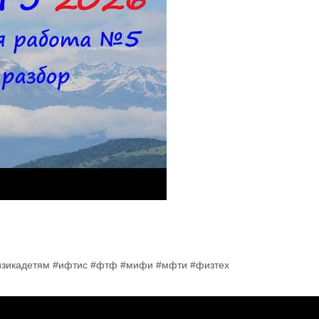
изикадетям #ифтис #фтф #мифи #мфти #физтех