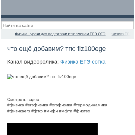
Физика - уроки для подготовки к экзаменам ЕГЭ ОГЭ
Физика ЕГЭ с
что ещё добавим? тгк: fiz100ege
Канал видеоролика:
Физика ЕГЭ сотка
Смотреть видео:
#физика #егэфизика #огэфизика #термодинамика
#физикаегэ #фтф #мифи #мфти #физтех