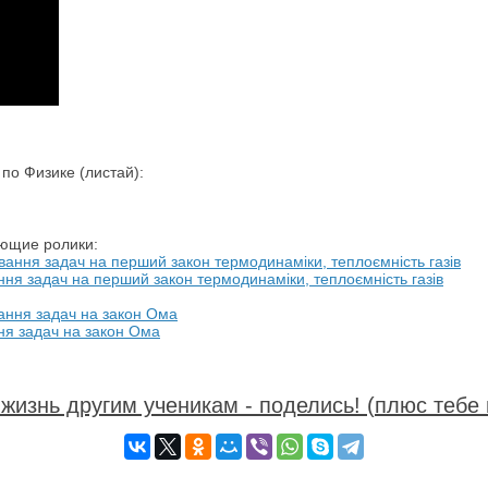
о Физике (листай):
ующие ролики:
ання задач на перший закон термодинаміки, теплоємність газів
ння задач на закон Ома
жизнь другим ученикам - поделись! (плюс тебе 