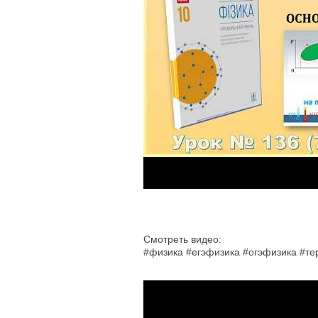
Смотреть видео:
#физика #егэфизика #огэфизика #т