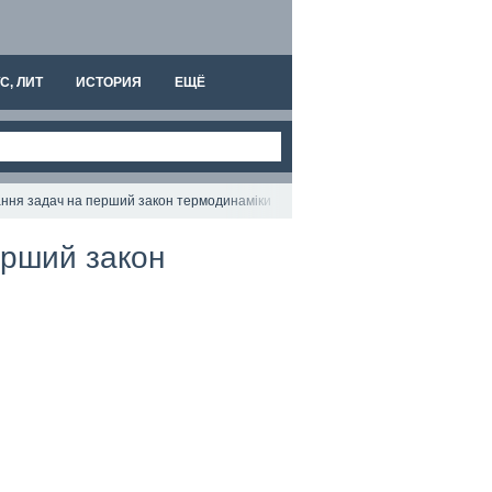
С, ЛИТ
ИСТОРИЯ
ЕЩЁ
ування задач на перший закон термодинаміки
перший закон