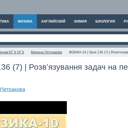
ТИКА
ФИЗИКА
АНГЛИЙСКИЙ
ХИМИЯ
БИОЛОГИЯ
РУ
аменам ЕГЭ ОГЭ
Марина Петракова
ФІЗИКА-10 | Урок 136 (7) | Розв’яз
36 (7) | Розв’язування задач на 
Петракова