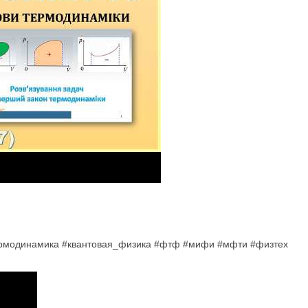
ермодинамика #квантовая_физика #фтф #мифи #мфти #физтех