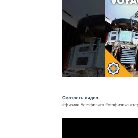
Смотреть видео:
#физика #егэфизика #огэфизика #т