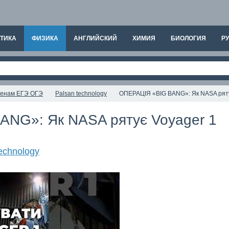
ТИКА
ФИЗИКА
АНГЛИЙСКИЙ
ХИМИЯ
БИОЛОГИЯ
РУ
аменам ЕГЭ ОГЭ
Palsan technology
ОПЕРАЦІЯ «BIG BANG»: Як NASA ряту
NG»: Як NASA рятує Voyager 1
echnology