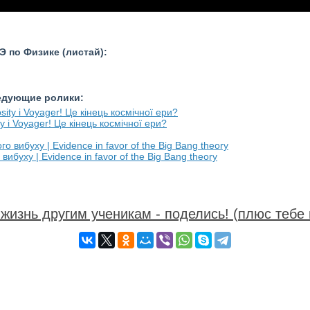
 по Физике (листай):
ледующие ролики:
y і Voyager! Це кінець космічної ери?
вибуху | Evidence in favor of the Big Bang theory
жизнь другим ученикам - поделись! (плюс тебе 