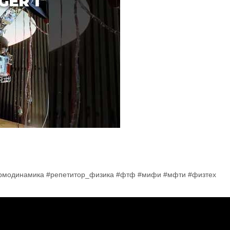
ермодинамика #репетитор_физика #фтф #мифи #мфти #физтех