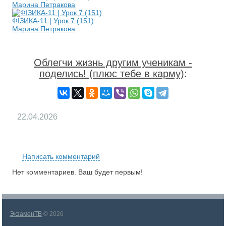
Марина Петракова
ФІЗИКА-11 | Урок 7 (151)
Марина Петракова
Облегчи жизнь другим ученикам -
поделись! (плюс тебе в карму)
:
22.04.2026
RS
Написать комментарий
Нет комментариев. Ваш будет первым!
ЭкзаменТВ
© 2026