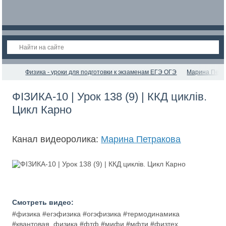
Физика - уроки для подготовки к экзаменам ЕГЭ ОГЭ
Марина Петр
ФІЗИКА-10 | Урок 138 (9) | ККД циклів.
Цикл Карно
Канал видеоролика:
Марина Петракова
Смотреть видео:
#физика #егэфизика #огэфизика #термодинамика
#квантовая_физика #фтф #мифи #мфти #физтех