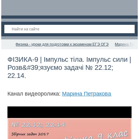
Физика - уроки для подготовки к экзаменам ЕГЭ ОГЭ
Марина Петр
ФІЗИКА-9 | Імпульс тіла. Імпульс сили |
Розв&#39;язуємо задачі № 22.12;
22.14.
Канал видеоролика:
Марина Петракова