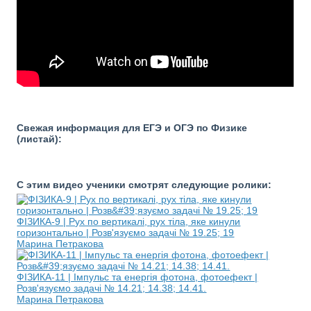
Свежая информация для ЕГЭ и ОГЭ по Физике
(листай):
С этим видео ученики смотрят следующие ролики:
ФІЗИКА-9 | Рух по вертикалі, рух тіла, яке кинули
горизонтально | Розв'язуємо задачі № 19.25; 19
Марина Петракова
ФІЗИКА-11 | Імпульс та енергія фотона, фотоефект |
Розв'язуємо задачі № 14.21; 14.38; 14.41.
Марина Петракова