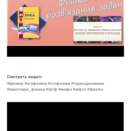
Смотреть видео:
#физика #егэфизика #огэфизика #термодинамика
#квантовая_физика #фтф #мифи #мфти #физтех