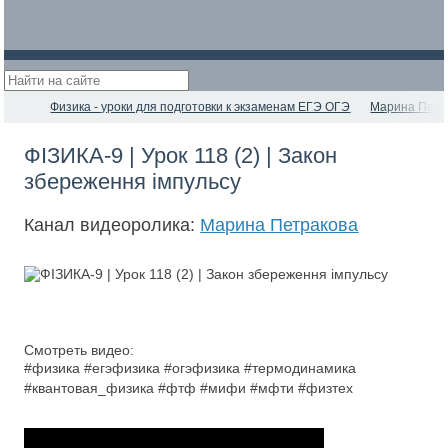
Физика - уроки для подготовки к экзаменам ЕГЭ ОГЭ
Марина Петр
ФІЗИКА-9 | Урок 118 (2) | Закон
збереження імпульсу
Канал видеоролика:
Марина Петракова
Смотреть видео:
#физика #егэфизика #огэфизика #термодинамика
#квантовая_физика #фтф #мифи #мфти #физтех