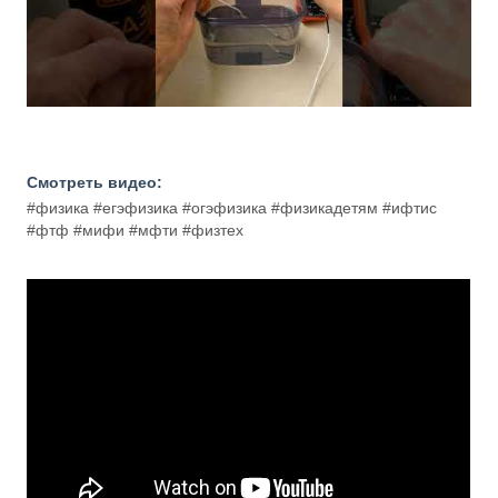
Смотреть видео:
#физика #егэфизика #огэфизика #физикадетям #ифтис
#фтф #мифи #мфти #физтех