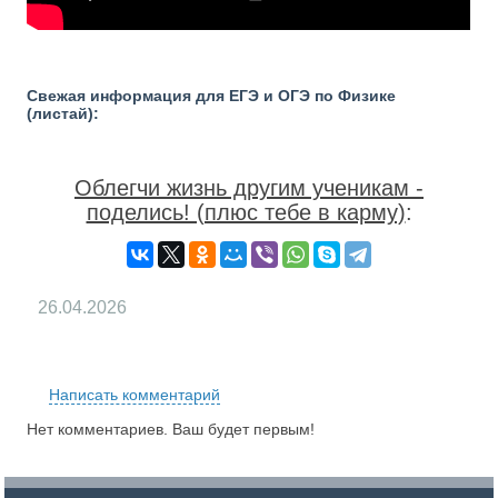
Свежая информация для ЕГЭ и ОГЭ по Физике
(листай):
Облегчи жизнь другим ученикам -
поделись! (плюс тебе в карму)
:
26.04.2026
RS
Написать комментарий
Нет комментариев. Ваш будет первым!