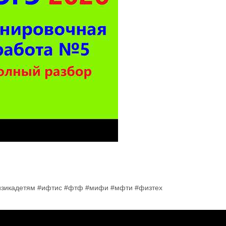
изикадетям #ифтис #фтф #мифи #мфти #физтех