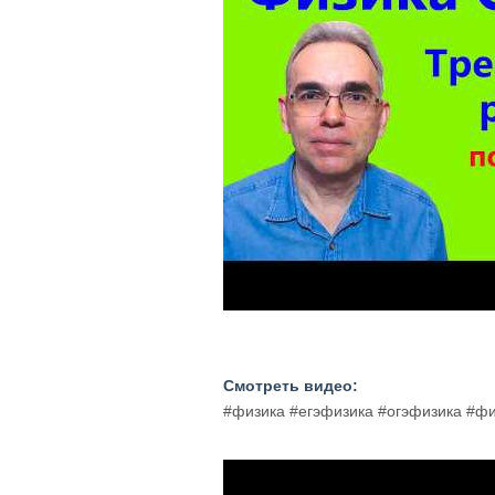
Смотреть видео:
#физика #егэфизика #огэфизика #ф