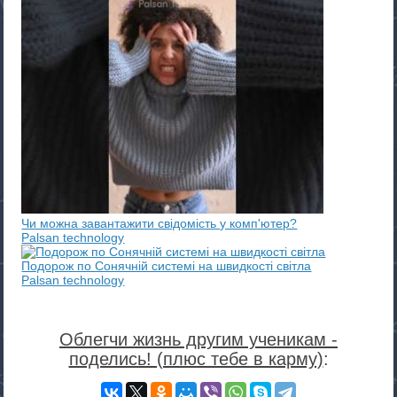
Чи можна завантажити свідомість у комп'ютер?
Palsan technology
Подорож по Сонячній системі на швидкості світла
Palsan technology
Облегчи жизнь другим ученикам -
поделись! (плюс тебе в карму)
: