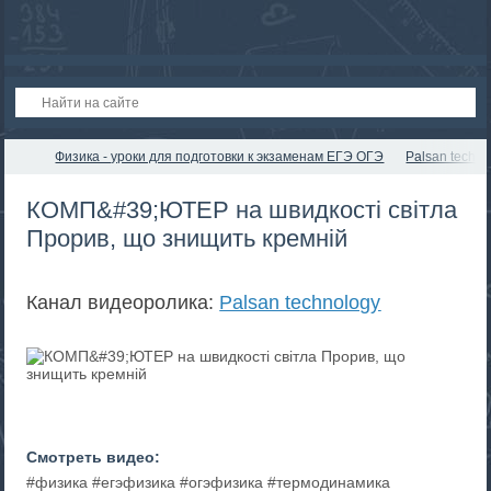
Физика - уроки для подготовки к экзаменам ЕГЭ ОГЭ
Palsan techno
КОМП&#39;ЮТЕР на швидкості світла
Прорив, що знищить кремній
Канал видеоролика:
Palsan technology
Смотреть видео:
#физика #егэфизика #огэфизика #термодинамика