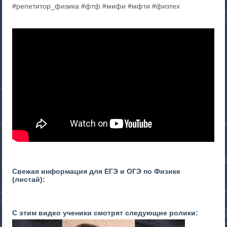
#репетитор_физика #фтф #мифи #мфти #физтех
Свежая информация для ЕГЭ и ОГЭ по Физике
(листай):
С этим видео ученики смотрят следующие ролики: