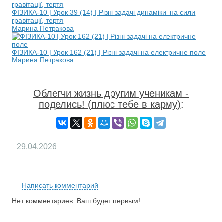
ФІЗИКА-10 | Урок 39 (14) | Різні задачі динаміки: на сили
гравітації, тертя
Марина Петракова
ФІЗИКА-10 | Урок 162 (21) | Різні задачі на електричне поле
Марина Петракова
Облегчи жизнь другим ученикам -
поделись! (плюс тебе в карму)
:
29.04.2026
RS
Написать комментарий
Нет комментариев. Ваш будет первым!