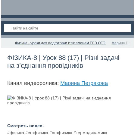
Физика - уроки для подготовки к экзаменам ЕГЭ ОГЭ
Марина Петр
ФІЗИКА-8 | Урок 88 (17) | Різні задачі
на з’єднання провідників
Канал видеоролика:
Марина Петракова
Смотреть видео:
#физика #егэфизика #огэфизика #термодинамика