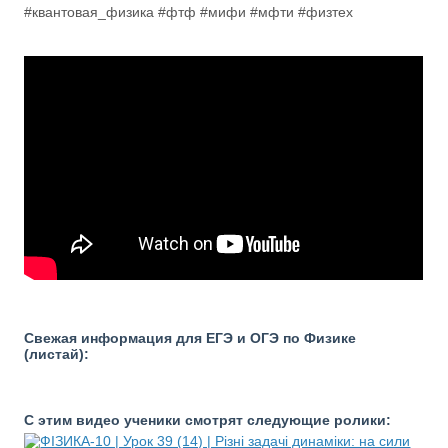
#квантовая_физика #фтф #мифи #мфти #физтех
Свежая информация для ЕГЭ и ОГЭ по Физике
(листай):
С этим видео ученики смотрят следующие ролики: