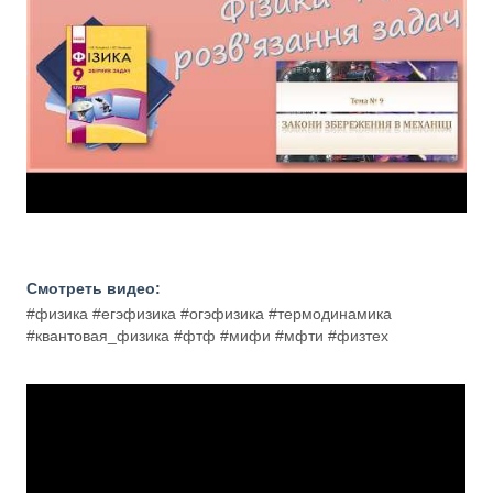
Смотреть видео:
#физика #егэфизика #огэфизика #термодинамика
#квантовая_физика #фтф #мифи #мфти #физтех