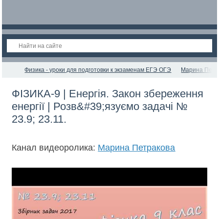
Физика - уроки для подготовки к экзаменам ЕГЭ ОГЭ
Марина Петр
ФІЗИКА-9 | Енергія. Закон збереження
енергії | Розв&#39;язуємо задачі №
23.9; 23.11.
Канал видеоролика:
Марина Петракова