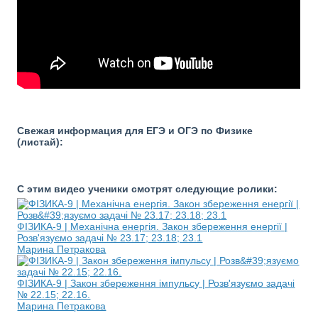
Свежая информация для ЕГЭ и ОГЭ по Физике
(листай):
С этим видео ученики смотрят следующие ролики:
ФІЗИКА-9 | Механічна енергія. Закон збереження енергії |
Розв'язуємо задачі № 23.17; 23.18; 23.1
Марина Петракова
ФІЗИКА-9 | Закон збереження імпульсу | Розв'язуємо задачі
№ 22.15; 22.16.
Марина Петракова