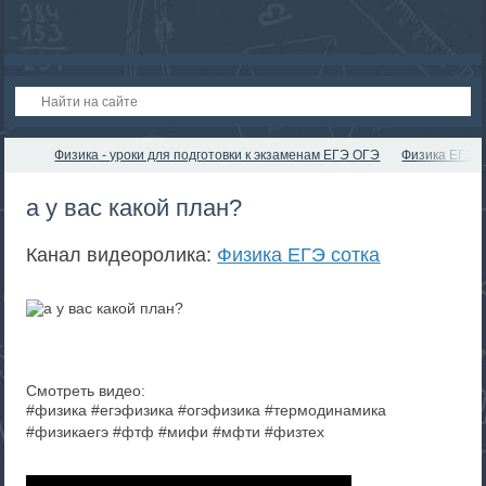
Физика - уроки для подготовки к экзаменам ЕГЭ ОГЭ
Физика ЕГЭ с
а у вас какой план?
Канал видеоролика:
Физика ЕГЭ сотка
Смотреть видео:
#физика #егэфизика #огэфизика #термодинамика
#физикаегэ #фтф #мифи #мфти #физтех