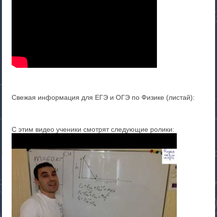
Свежая информация для ЕГЭ и ОГЭ по Физике (листай):
С этим видео ученики смотрят следующие ролики: