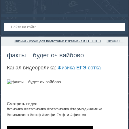
Физика - уроки для подготовки к экзаменам ЕГЭ ОГЭ
Физика ЕГЭ с
факты... будет оч вайбово
Канал видеоролика:
Физика ЕГЭ сотка
Смотреть видео:
#физика #егэфизика #огэфизика #термодинамика
#физикаегэ #фтф #мифи #мфти #физтех