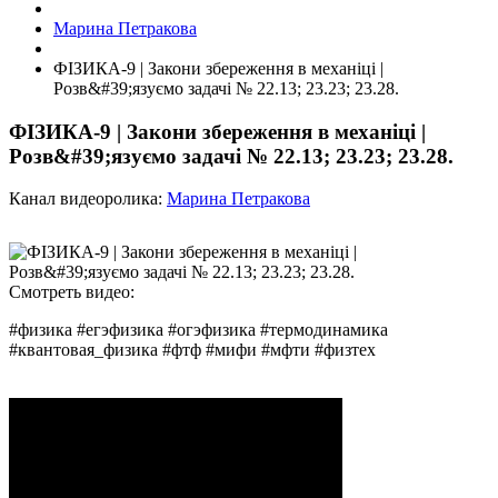
Марина Петракова
ФІЗИКА-9 | Закони збереження в механіці |
Розв&#39;язуємо задачі № 22.13; 23.23; 23.28.
ФІЗИКА-9 | Закони збереження в механіці |
Розв&#39;язуємо задачі № 22.13; 23.23; 23.28.
Канал видеоролика:
Марина Петракова
Смотреть видео:
#физика #егэфизика #огэфизика #термодинамика
#квантовая_физика #фтф #мифи #мфти #физтех