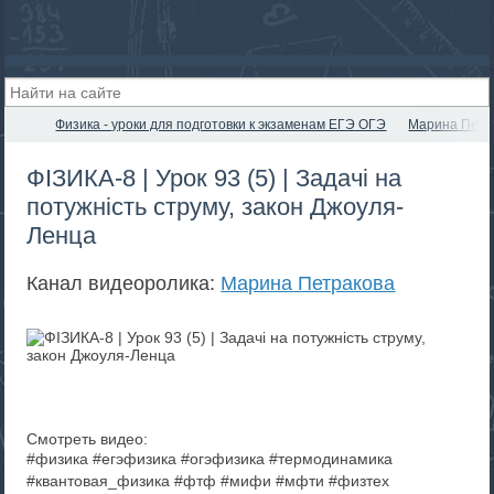
Физика - уроки для подготовки к экзаменам ЕГЭ ОГЭ
Марина Петр
ФІЗИКА-8 | Урок 93 (5) | Задачі на
потужність струму, закон Джоуля-
Ленца
Канал видеоролика:
Марина Петракова
Смотреть видео:
#физика #егэфизика #огэфизика #термодинамика
#квантовая_физика #фтф #мифи #мфти #физтех