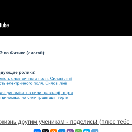
 по Физике (листай):
ледующие ролики:
сть електричного поля. Силові лінії
і динаміки: на сили гравітації, тертя
жизнь другим ученикам - поделись! (плюс тебе 