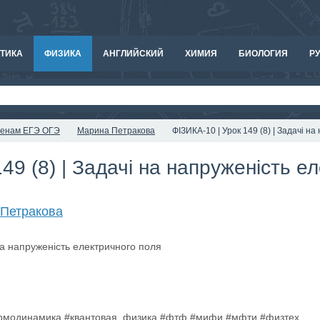
ТИКА
ФИЗИКА
АНГЛИЙСКИЙ
ХИМИЯ
БИОЛОГИЯ
РУ
аменам ЕГЭ ОГЭ
Марина Петракова
ФІЗИКА-10 | Урок 149 (8) | Задачі н
49 (8) | Задачі на напруженість е
Петракова
ермодинамика #квантовая_физика #фтф #мифи #мфти #физтех