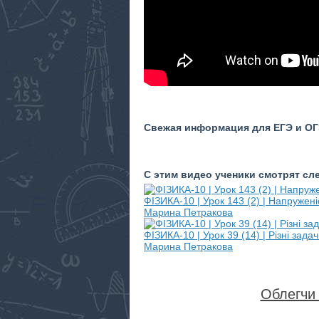
Свежая информация для ЕГЭ и ОГЭ
С этим видео ученики смотрят с
ФІЗИКА-10 | Урок 143 (2) | Напружені
Марина Петракова
ФІЗИКА-10 | Урок 39 (14) | Різні задач
Марина Петракова
Облегчи 