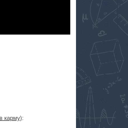
в карму)
: