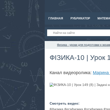
ГЛАВНАЯ
РУБРИКАТОР
МАТЕМА
Физика - уроки для подготовки к экз
ФІЗИКА-10 | Урок 1
Канал видеоролика:
Марина 
Смотреть видео:
#физика #егэфизика #огэфизика #т