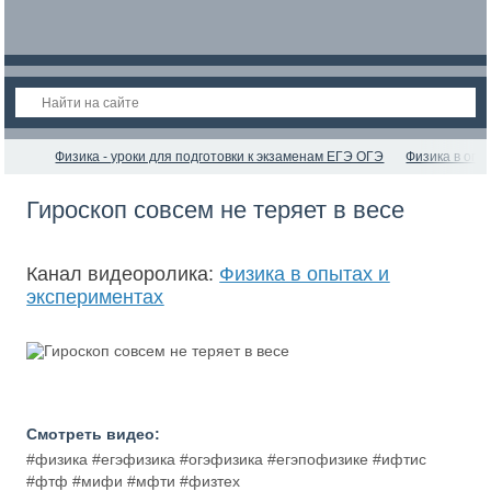
Физика - уроки для подготовки к экзаменам ЕГЭ ОГЭ
Физика в опы
Гироскоп совсем не теряет в весе
Канал видеоролика:
Физика в опытах и
экспериментах
Смотреть видео:
#физика #егэфизика #огэфизика #егэпофизике #ифтис
#фтф #мифи #мфти #физтех