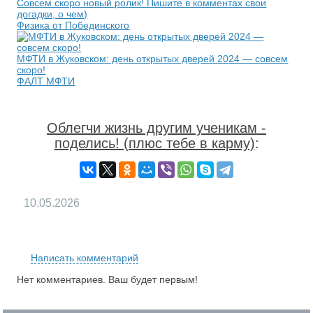
Совсем скоро новый ролик! Пишите в комментах свои
догадки, о чем)
Физика от Побединского
МФТИ в Жуковском: день открытых дверей 2024 — совсем
скоро!
ФАЛТ МФТИ
Облегчи жизнь другим ученикам -
поделись! (плюс тебе в карму)
:
10.05.2026
RS
Написать комментарий
Нет комментариев. Ваш будет первым!