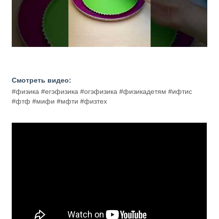
Смотреть видео:
#физика #егэфизика #огэфизика #физикадетям #ифтис
#фтф #мифи #мфти #физтех