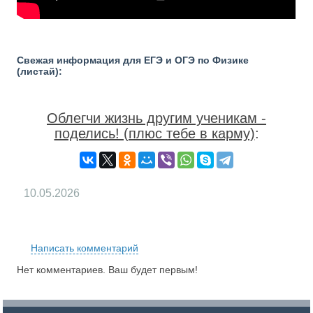
Свежая информация для ЕГЭ и ОГЭ по Физике
(листай):
Облегчи жизнь другим ученикам -
поделись! (плюс тебе в карму)
:
10.05.2026
RS
Написать комментарий
Нет комментариев. Ваш будет первым!