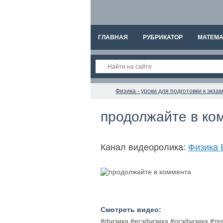
ГЛАВНАЯ
РУБРИКАТОР
МАТЕМА
Физика - уроки для подготовки к экз
продолжайте в ко
Канал видеоролика:
Физика 
Смотреть видео:
#физика #егэфизика #огэфизика #т