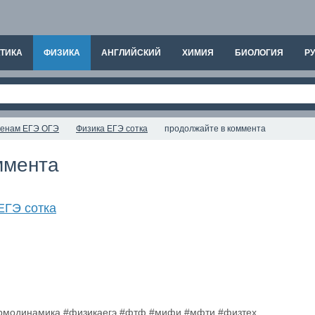
ТИКА
ФИЗИКА
АНГЛИЙСКИЙ
ХИМИЯ
БИОЛОГИЯ
РУ
аменам ЕГЭ ОГЭ
Физика ЕГЭ сотка
продолжайте в коммента
ммента
ЕГЭ сотка
ермодинамика #физикаегэ #фтф #мифи #мфти #физтех